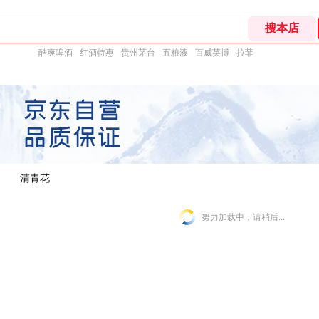
酷爽啤酒
红酒特惠
贵州茅台
五粮液
百威英博
拉菲
清青花
努力加载中，请稍后...